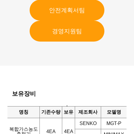
안전계획서팀
경영지원팀
보유장비
명칭
기존수량
보유
제조회사
모델명
SENKO
MGT-P
복합가스농도
4EA
4EA
측정기